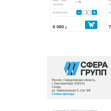
макс. темп.
м
+ 75
нагрева
н
−
+
Количество:
К
Купить
6 080
7
р.
Россия, Свердловская область,
г. Екатеринбург, 620141
Склад:
ул. Завокзальная 5, стр. 9/8
Схема проезда