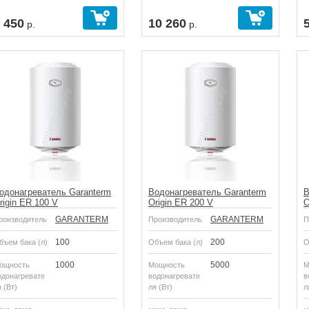
 450
10 260
р.
р.
одонагреватель Garanterm
Водонагреватель Garanterm
В
rigin ER 100 V
Origin ER 200 V
O
GARANTERM
GARANTERM
роизводитель
Производитель
П
100
200
бъем бака (л)
Объем бака (л)
О
1000
5000
ощность
Мощность
М
одонагревате
водонагревате
в
 (Вт)
ля (Вт)
л