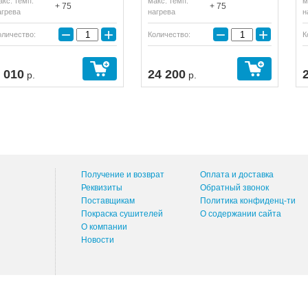
акс. темп.
макс. темп.
м
+ 75
+ 75
агрева
нагрева
н
−
+
−
+
оличество:
Количество:
К
 010
24 200
р.
р.
Получение и возврат
Оплата и доставка
Реквизиты
Обратный звонок
Поставщикам
Политика конфиденц-ти
Покраска сушителей
О содержании сайта
О компании
Новости