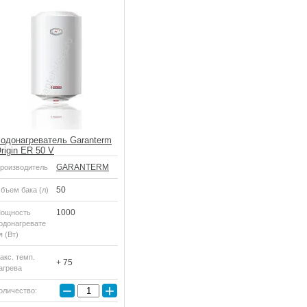
одонагреватель Garanterm
rigin ER 50 V
GARANTERM
роизводитель
50
бъем бака (л)
1000
ощность
одонагревате
я (Вт)
акс. темп.
+ 75
агрева
−
+
оличество: