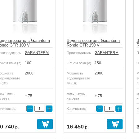
одонагреватель Garanterm
Водонагреватель Garanterm
В
ondo GTR 100 V
Rondo GTR 150 V
R
GARANTERM
GARANTERM
роизводитель
Производитель
П
100
150
бъем бака (л)
Объем бака (л)
О
2000
2000
ощность
Мощность
М
одонагревате
водонагревате
в
 (Вт)
ля (Вт)
л
акс. темп.
макс. темп.
м
+ 75
+ 75
агрева
нагрева
н
−
+
−
+
оличество:
Количество:
К
0 740
16 450
р.
р.