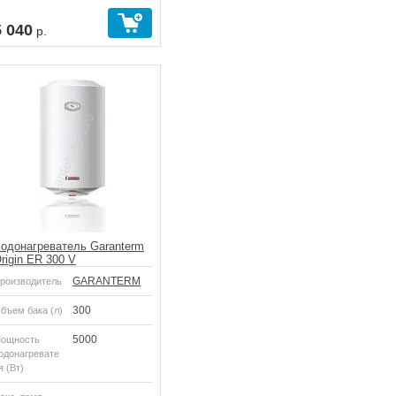
5 040
р.
одонагреватель Garanterm
rigin ER 300 V
GARANTERM
роизводитель
300
бъем бака (л)
5000
ощность
одонагревате
я (Вт)