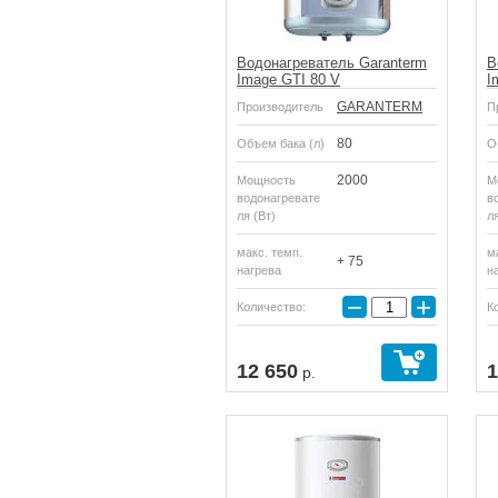
Водонагреватель Garanterm
В
Image GTI 80 V
I
GARANTERM
Производитель
П
80
Объем бака (л)
О
2000
Мощность
М
водонагревате
в
ля (Вт)
ля
макс. темп.
м
+ 75
нагрева
н
−
+
Количество:
К
Купить
12 650
1
р.