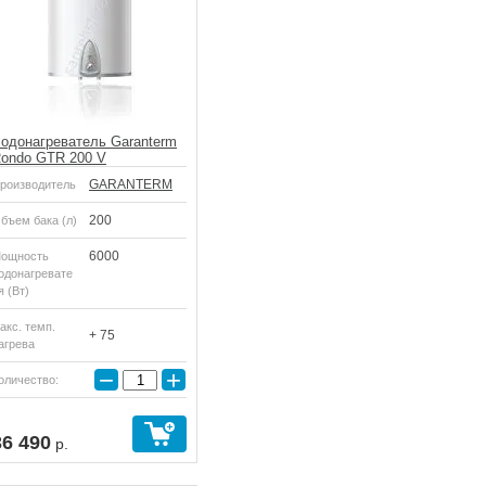
одонагреватель Garanterm
ondo GTR 200 V
GARANTERM
роизводитель
200
бъем бака (л)
6000
ощность
одонагревате
я (Вт)
акс. темп.
+ 75
агрева
−
+
оличество:
36 490
р.