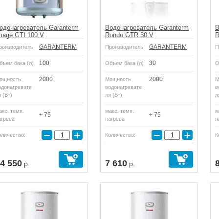
одонагреватель Garanterm
Водонагреватель Garanterm
В
mage GTI 100 V
Rondo GTR 30 V
R
GARANTERM
GARANTERM
роизводитель
Производитель
П
100
30
бъем бака (л)
Объем бака (л)
О
2000
2000
ощность
Мощность
М
одонагревате
водонагревате
в
 (Вт)
ля (Вт)
л
акс. темп.
макс. темп.
м
+ 75
+ 75
агрева
нагрева
н
−
+
−
+
оличество:
Количество:
К
4 550
7 610
р.
р.