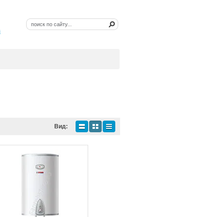
з
Вид: