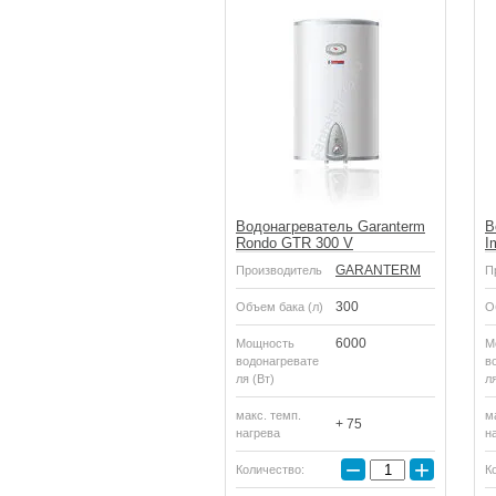
Водонагреватель Garanterm
В
Rondo GTR 300 V
I
GARANTERM
Производитель
П
300
Объем бака (л)
О
6000
Мощность
М
водонагревате
в
ля (Вт)
ля
макс. темп.
м
+ 75
нагрева
н
−
+
Количество:
К