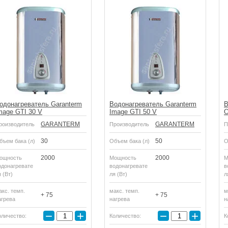
одонагреватель Garanterm
Водонагреватель Garanterm
В
mage GTI 30 V
Image GTI 50 V
O
GARANTERM
GARANTERM
роизводитель
Производитель
П
30
50
бъем бака (л)
Объем бака (л)
О
2000
2000
ощность
Мощность
М
одонагревате
водонагревате
в
 (Вт)
ля (Вт)
л
акс. темп.
макс. темп.
м
+ 75
+ 75
агрева
нагрева
н
−
+
−
+
оличество:
Количество:
К