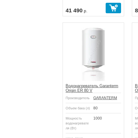
Купить
41 490
8
р.
Водонагреватель Garanterm
В
Origin ER 80 V
O
GARANTERM
Производитель
П
80
Объем бака (л)
О
1000
Мощность
М
водонагревате
в
ля (Вт)
ля