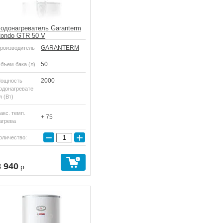
одонагреватель Garanterm
ondo GTR 50 V
GARANTERM
роизводитель
50
бъем бака (л)
2000
ощность
одонагревате
я (Вт)
акс. темп.
+ 75
агрева
−
+
оличество:
8 940
р.