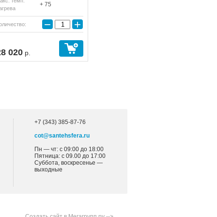
акс. темп.
+ 75
агрева
−
+
оличество:
28 020
р.
+7 (343) 385-87-76
cot@santehsfera.ru
Пн — чт: с 09:00 до 18:00
Пятница: с 09.00 до 17:00
Суббота, воскресенье —
выходные
Создать сайт
в Мегагрупп.ру
-->