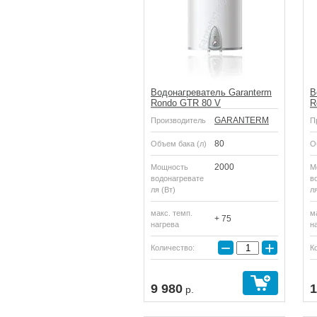
Водонагреватель Garanterm
В
Rondo GTR 80 V
R
GARANTERM
Производитель
П
80
Объем бака (л)
О
2000
Мощность
М
водонагревате
в
ля (Вт)
ля
макс. темп.
м
+ 75
нагрева
н
−
+
Количество:
К
Купить
9 980
1
р.