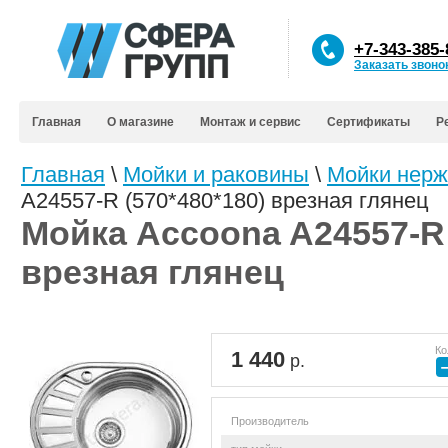
+7-343-385-
Заказать звоно
Главная
О магазине
Монтаж и сервис
Сертификаты
Р
Главная
\
Мойки и раковины
\
Мойки нер
A24557-R (570*480*180) врезная глянец
Мойка Accoona A24557-R 
врезная глянец
Ко
1 440
р.
Производитель