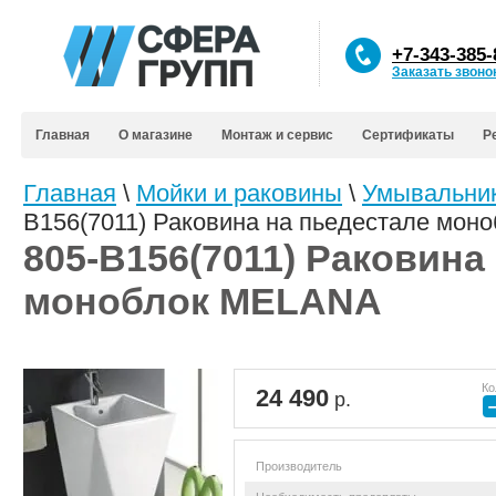
+7-343-385-
Заказать звоно
Главная
О магазине
Монтаж и сервис
Сертификаты
Р
Главная
\
Мойки и раковины
\
Умывальник
В156(7011) Раковина на пьедестале мо
805-В156(7011) Раковина
моноблок MELANA
Ко
24 490
р.
Производитель